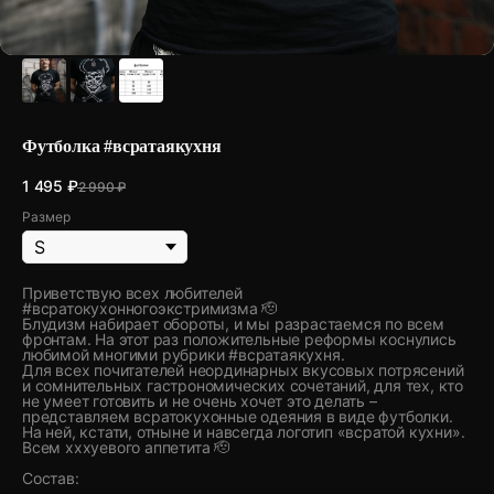
Футболка #всратаякухня
1 495
₽
2 990
₽
Размер
Приветствую всех любителей
#всратокухонногоэкстримизма 🫡
Блудизм набирает обороты, и мы разрастаемся по всем
фронтам. На этот раз положительные реформы коснулись
любимой многими рубрики #всратаякухня.
Для всех почитателей неординарных вкусовых потрясений
и сомнительных гастрономических сочетаний, для тех, кто
не умеет готовить и не очень хочет это делать –
представляем всратокухонные одеяния в виде футболки.
На ней, кстати, отныне и навсегда логотип «всратой кухни».
Всем хххуевого аппетита 🫡
Состав: