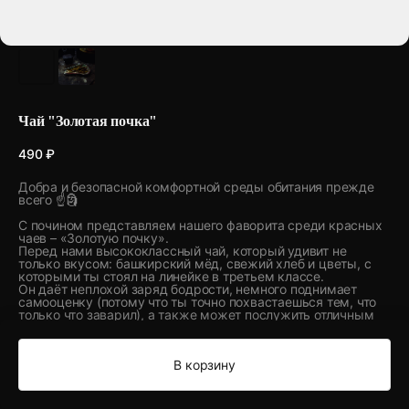
Чай "Золотая почка"
490
₽
Добра и безопасной комфортной среды обитания прежде
всего ☝️🗿
С почином представляем нашего фаворита среди красных
чаев – «Золотую почку».
Перед нами высококлассный чай, который удивит не
только вкусом: башкирский мёд, свежий хлеб и цветы, с
которыми ты стоял на линейке в третьем классе.
Он даёт неплохой заряд бодрости, немного поднимает
самооценку (потому что ты точно похвастаешься тем, что
только что заварил), а также может послужить отличным
напитком для угощения представительниц
противоположного пола в тёплой, спокойной обстановке.
В корзину