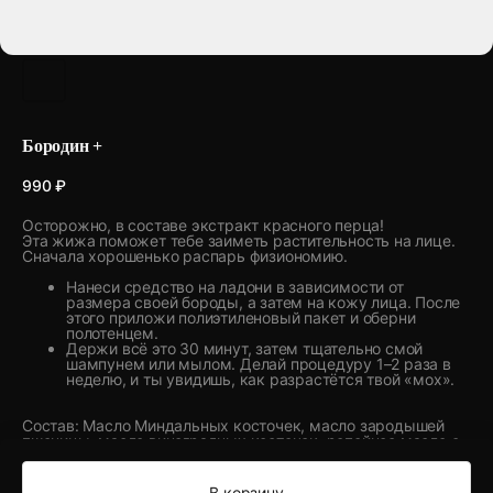
Бородин +
990
₽
Осторожно, в составе экстракт красного перца!
Эта жижа поможет тебе заиметь растительность на лице.
Сначала хорошенько распарь физиономию.
Нанеси средство на ладони в зависимости от
размера своей бороды, а затем на кожу лица. После
этого приложи полиэтиленовый пакет и оберни
полотенцем.
Держи всё это 30 минут, затем тщательно смой
шампунем или мылом. Делай процедуру 1–2 раза в
неделю, и ты увидишь, как разрастётся твой «мох».
Состав: Масло Миндальных косточек, масло зародышей
пшеницы, масло виноградных косточек, репейное масло с
экстрактом красного перца, касторовое масло, масло
жожоба, витамин Е
В корзину